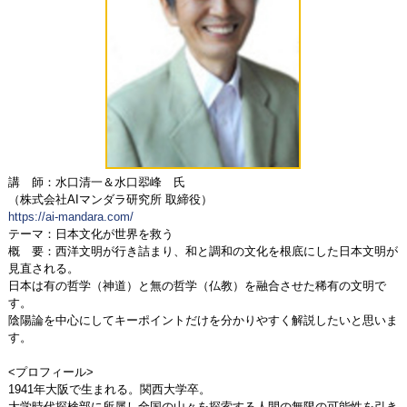
講 師：水口清一＆水口翆峰 氏
（株式会社AIマンダラ研究所 取締役）
https://ai-mandara.com/
テーマ：日本文化が世界を救う
概 要：西洋文明が行き詰まり、和と調和の文化を根底にした日本文明が
見直される。
日本は有の哲学（神道）と無の哲学（仏教）を融合させた稀有の文明で
す。
陰陽論を中心にしてキーポイントだけを分かりやすく解説したいと思いま
す。
<プロフィール>
1941年大阪で生まれる。関西大学卒。
大学時代探検部に所属し全国の山々を探索する人間の無限の可能性を引き