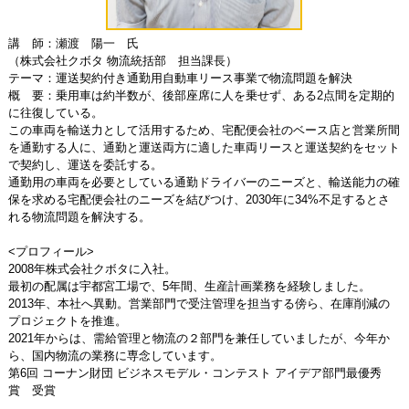
講 師：瀬渡 陽一 氏
（株式会社クボタ 物流統括部 担当課長）
テーマ：運送契約付き通勤用自動車リース事業で物流問題を解決
概 要：乗用車は約半数が、後部座席に人を乗せず、ある2点間を定期的
に往復している。
この車両を輸送力として活用するため、宅配便会社のベース店と営業所間
を通勤する人に、通勤と運送両方に適した車両リースと運送契約をセット
で契約し、運送を委託する。
通勤用の車両を必要としている通勤ドライバーのニーズと、輸送能力の確
保を求める宅配便会社のニーズを結びつけ、2030年に34%不足するとさ
れる物流問題を解決する。
<プロフィール>
2008年株式会社クボタに入社。
最初の配属は宇都宮工場で、5年間、生産計画業務を経験しました。
2013年、本社へ異動。営業部門で受注管理を担当する傍ら、在庫削減の
プロジェクトを推進。
2021年からは、需給管理と物流の２部門を兼任していましたが、今年か
ら、国内物流の業務に専念しています。
第6回 コーナン財団 ビジネスモデル・コンテスト アイデア部門最優秀
賞 受賞