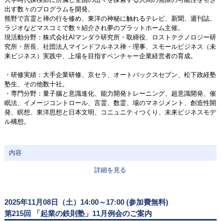
出す数々のプログラムを開発。
熊野で言霊と禅の行を修め、東洋の神秘に触れるテレビ、新聞、週刊誌、
ラジオなどマスコミで数々紹介され夢のプラットホーム主催。
現活動分野：株式会社AIマンダラ研究所・取締役、ロストテクノロジー研
究所・所長、社団法人マインドフルネス禅・理事、スモールビジネス（未
来ビジネス）実践中、上場を目指すベンチャー企業経営者の育成。
・研修実績：大手企業研修、京セラ、オートバックスセブン、松下政経塾
塾生、その他数十社。
・専門分野：量子腦と意識進化、能力開発トレーニング、超意識開発、催
眠法、イメージコントロール、言霊、数霊、場のマネジメント、創造性開
発、瞑想、東洋思想と日本文明、コニュニティつくり、未来ビジネスモデ
ル構想。
内容
詳細を見る
2025年11月08日（土）14:00～17:00 (参加費無料)
第215回 「起業の鉄則塾」11月例会のご案内