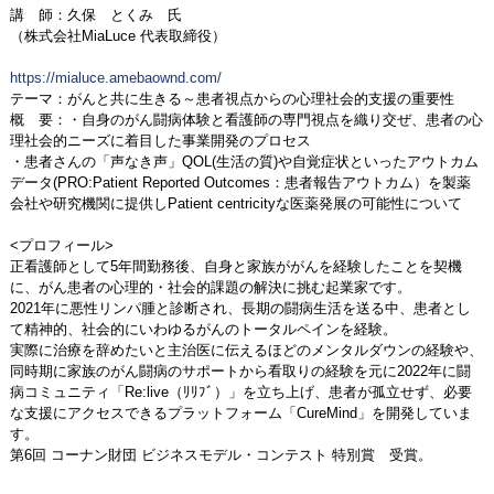
講 師：久保 とくみ 氏
（株式会社MiaLuce 代表取締役）
https://mialuce.amebaownd.com/
テーマ：がんと共に生きる～患者視点からの心理社会的支援の重要性
概 要：・自身のがん闘病体験と看護師の専門視点を織り交ぜ、患者の心
理社会的ニーズに着目した事業開発のプロセス
・患者さんの「声なき声」QOL(生活の質)や自覚症状といったアウトカム
データ(PRO:Patient Reported Outcomes：患者報告アウトカム）を製薬
会社や研究機関に提供しPatient centricityな医薬発展の可能性について
<プロフィール>
正看護師として5年間勤務後、自身と家族ががんを経験したことを契機
に、がん患者の心理的・社会的課題の解決に挑む起業家です。
2021年に悪性リンパ腫と診断され、長期の闘病生活を送る中、患者とし
て精神的、社会的にいわゆるがんのトータルペインを経験。
実際に治療を辞めたいと主治医に伝えるほどのメンタルダウンの経験や、
同時期に家族のがん闘病のサポートから看取りの経験を元に2022年に闘
病コミュニティ「Re:live（ﾘﾘﾌﾞ）」を立ち上げ、患者が孤立せず、必要
な支援にアクセスできるプラットフォーム「CureMind」を開発していま
す。
第6回 コーナン財団 ビジネスモデル・コンテスト 特別賞 受賞。