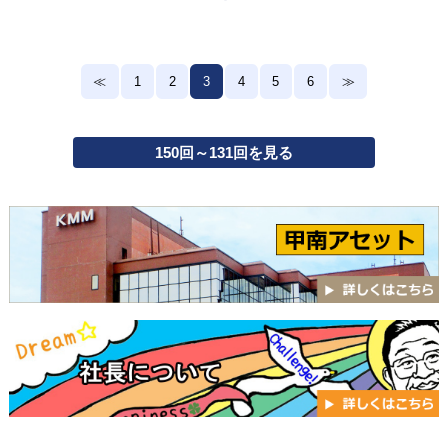
≪
1
2
3
4
5
6
≫
150回～131回を見る