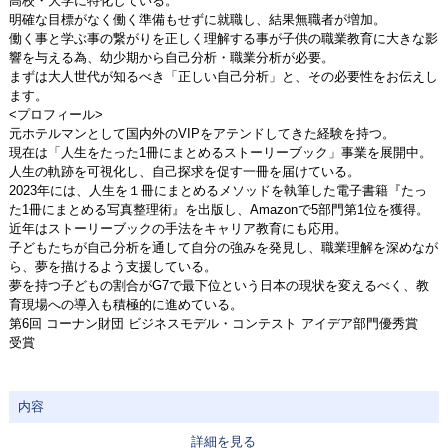
高校・大学に特化している。
明確な目標がなく働く準備もせずに就職し、結果無職者が増加。
働く事と学ぶ事の繋がりを正しく理解する事が子供の職業教育に大きな影
響を与える為、幼少期から自己分析・職業分析が必要。
まずは大人世代が知るべき「正しい自己分析」と、その必要性をお伝えし
ます。
<プロフィール>
元ホテルマンとして国内外のVIPをアテンドしてきた経験を持つ。
現在は「人生をたった1冊にまとめるストーリーブック」事業を展開中。
人生の軌跡を可視化し、自己探求を促す一冊を届けている。
2023年には、人生を１冊にまとめるメソッドを執筆した電子書籍『たっ
た1冊にまとめる写真整理術』を出版し、Amazonで5部門第1位を獲得。
近年はストーリーブックの手法をキャリア教育にも応用。
子どもたちが自己分析を通して自分の強みを発見し、職業理解を深めなが
ら、夢を描けるよう支援している。
夢を持つ子どもの割合がG7で最下位という日本の現状を変えるべく、教
育現場への導入も積極的に進めている。
第6回 コーナン財団 ビジネスモデル・コンテスト アイデア部門優秀賞
受賞
内容
詳細を見る