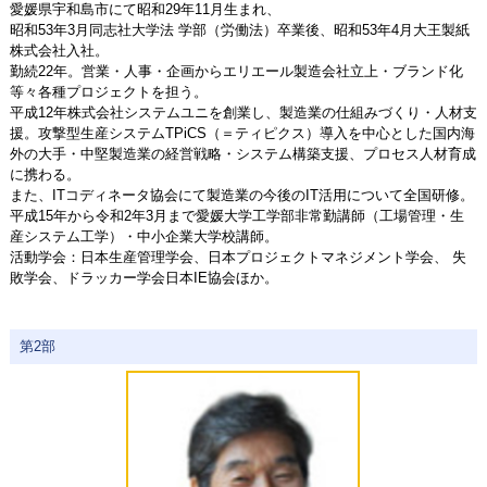
愛媛県宇和島市にて昭和29年11月生まれ、
昭和53年3月同志社大学法 学部（労働法）卒業後、昭和53年4月大王製紙
株式会社入社。
勤続22年。営業・人事・企画からエリエール製造会社立上・ブランド化
等々各種プロジェクトを担う。
平成12年株式会社システムユニを創業し、製造業の仕組みづくり・人材支
援。攻撃型生産システムTPiCS（＝ティピクス）導入を中心とした国内海
外の大手・中堅製造業の経営戦略・システム構築支援、プロセス人材育成
に携わる。
また、ITコディネータ協会にて製造業の今後のIT活用について全国研修。
平成15年から令和2年3月まで愛媛大学工学部非常勤講師（工場管理・生
産システム工学）・中小企業大学校講師。
活動学会：日本生産管理学会、日本プロジェクトマネジメント学会、 失
敗学会、ドラッカー学会日本IE協会ほか。
第2部