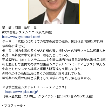
講 師：岡田 敏明 氏
(株式会社システムユニ 代表取締役)
http://www.systemuni.com/
テーマ：『次世代に向けての攻撃型経営の進め』閑話休題(昭和100年,戦
後80年に寄せて)
概 要：国内企業の多くが人件費の安い海外のへの移転さらには後継人材
不足・高齢化の中で衰退の一途をたどっている。
平成12年に（株）システムユニを創業以来当社は日系製造業の海外工場移
転と並行して国内での攻撃型生産システムTPiCS（＝ティピクス）導入を
中心としたシステム構築と運用人財育成を支援してきた。
AI時代のITの高度活用に多くの製造業が乗り遅れている。
製造業の衰退の経緯と現状そして今後の生き残り策を提言する。
※攻撃型生産システムTPiCS（＝ティピクス）
https://www.tpics.co.jp/
（導入企業数：2,119社、クライアント数16,633 台25/10/31現在）
<プロフィール>