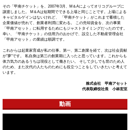
その「甲南チケット」を、2007年3月、M＆Aによってオリコグループに
譲渡しました。 M＆Aは短期間でできる上場と同じことです。上場による
キャピタルゲインはないけれど、 「甲南チケット」がこれまで蓄積した
企業価値が売れて、創業者利潤に変わる。 この売却資金を、次の事業
「甲南アセット」に転用するためにもジャストタイミングだったのです。
幸い、「甲南チケット」の信用力のおかげで、設立した不動産管理会社
「甲南アセット」の業績は順調です。
これからは起業家育成が私の仕事。第一、第二創業を経て、次は社会貢献
が”夢”です。 私自身は第三の創業期に入ったと思っています。これからも
体力気力のあるうちは現役として働きたい。 そして少しでも世のため人
のため、また次代の人たちのためにも役立つことをしていきたいと考えて
います。
株式会社 甲南アセット
代表取締役社長 小林宏至
動画