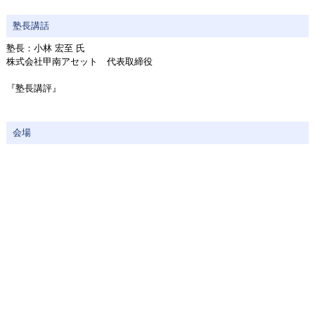
塾長講話
塾長：小林 宏至 氏
株式会社甲南アセット 代表取締役
『塾長講評』
会場