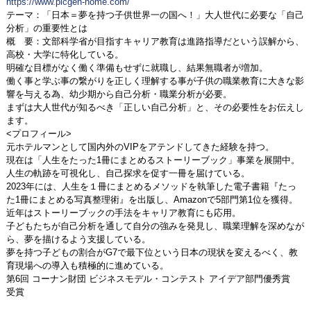
https://www.picgen-home.com/
テーマ：「日本＝夢を持つ子供世界一の国へ！」大人世代に必要な「自己
分析」の重要性とは
概 要：文部科学省が目指すキャリア教育は進路指導だという誤解から、
高校・大学に特化している。
明確な目標がなく働く準備もせずに就職し、結果無職者が増加。
働く事と学ぶ事の繋がりを正しく理解する事が子供の職業教育に大きな影
響を与える為、幼少期から自己分析・職業分析が必要。
まずは大人世代が知るべき「正しい自己分析」と、その必要性をお伝えし
ます。
<プロフィール>
元ホテルマンとして国内外のVIPをアテンドしてきた経験を持つ。
現在は「人生をたった1冊にまとめるストーリーブック」事業を展開中。
人生の軌跡を可視化し、自己探求を促す一冊を届けている。
2023年には、人生を１冊にまとめるメソッドを執筆した電子書籍『たっ
た1冊にまとめる写真整理術』を出版し、Amazonで5部門第1位を獲得。
近年はストーリーブックの手法をキャリア教育にも応用。
子どもたちが自己分析を通して自分の強みを発見し、職業理解を深めなが
ら、夢を描けるよう支援している。
夢を持つ子どもの割合がG7で最下位という日本の現状を変えるべく、教
育現場への導入も積極的に進めている。
第6回 コーナン財団 ビジネスモデル・コンテスト アイデア部門優秀賞
受賞