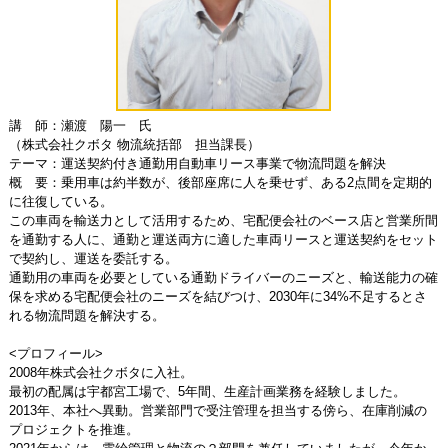
講 師：瀬渡 陽一 氏
（株式会社クボタ 物流統括部 担当課長）
テーマ：運送契約付き通勤用自動車リース事業で物流問題を解決
概 要：乗用車は約半数が、後部座席に人を乗せず、ある2点間を定期的
に往復している。
この車両を輸送力として活用するため、宅配便会社のベース店と営業所間
を通勤する人に、通勤と運送両方に適した車両リースと運送契約をセット
で契約し、運送を委託する。
通勤用の車両を必要としている通勤ドライバーのニーズと、輸送能力の確
保を求める宅配便会社のニーズを結びつけ、2030年に34%不足するとさ
れる物流問題を解決する。
<プロフィール>
2008年株式会社クボタに入社。
最初の配属は宇都宮工場で、5年間、生産計画業務を経験しました。
2013年、本社へ異動。営業部門で受注管理を担当する傍ら、在庫削減の
プロジェクトを推進。