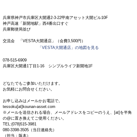
兵庫県神戸市兵庫区大開通2-3-22甲南アセット大開ビル10F
神戸高速「新開地駅」西4番出口すぐ
兵庫郵便局並び
交流会 「VESTA大開通店」（会費3,500円）
「VESTA大開通店」の地図を見る
078-515-6909
兵庫区大開通1丁目1-16 シンプルライフ新開地1F
どなたでもご参加いただけます。
お気軽にお問合せください。
お申し込みはメールかお電話で。
tessoku[at]kounan-asset.com
※メールを送信される場合、メールアドレスをコピーのうえ、[at]を半角
の@に置き換えてご使用ください。
TEL:(078)515-3981
080-3398-3505（当日連絡先）
（担当：阪本）